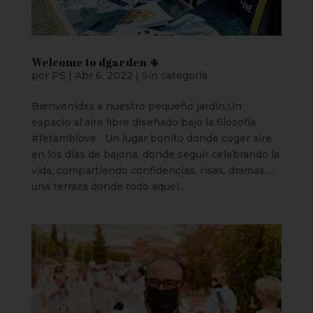
local… Donde nuestro equipo de profesionales
te espera con la mejor a las sonrisas, para que
disfrutes como nunca de una propuesta gastro
desenfadada, con platos y opciones para todos
los gustos y sobre todo muy buen ambiente.
Welcome to dgarden 🌵
por
PS
|
Abr 6, 2022
|
Sin categoría
RESERVA AHORA
Bienvenidxs a nuestro pequeño jardín,Un
espacio al aire libre diseñado bajo la filosofía
#fetamblove Un lugar bonito donde coger aire
en los días de bajona, donde seguir celebrando la
vida, compartiendo confidencias, risas, dramas…,
una terraza donde todo aquel...