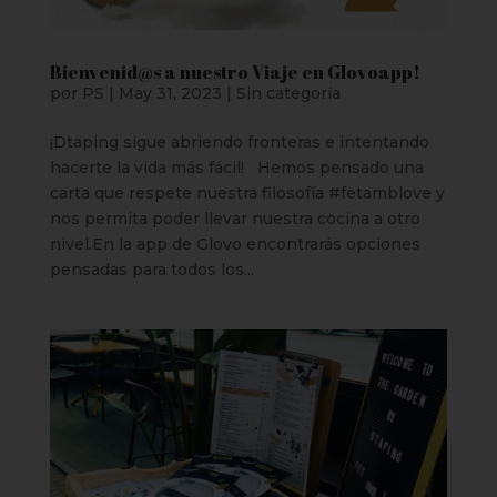
Bienvenid@s a nuestro Viaje en Glovoapp!
por
PS
|
May 31, 2023
|
Sin categoría
¡Dtaping sigue abriendo fronteras e intentando
hacerte la vida más fácil! Hemos pensado una
carta que respete nuestra filosofía #fetamblove y
nos permita poder llevar nuestra cocina a otro
nivel.En la app de Glovo encontrarás opciones
pensadas para todos los...
Clos
this
mod
¡Bienvenid@s a dtaping!
Ya puedes reservar tu mesa en dtaping y
descubrir todo lo que hemos preparado para ti.
Prepárate para una experiencia única en nuestro