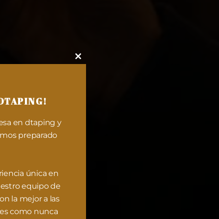
Close
this
module
DTAPING!
esa en dtaping y
hemos preparado
iencia única en
estro equipo de
on la mejor a las
utes como nunca