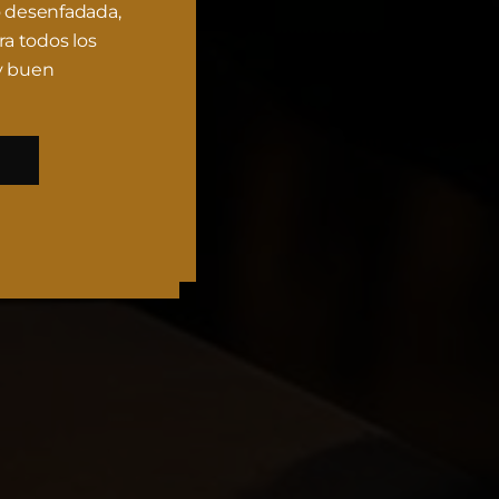
o desenfadada,
ra todos los
y buen