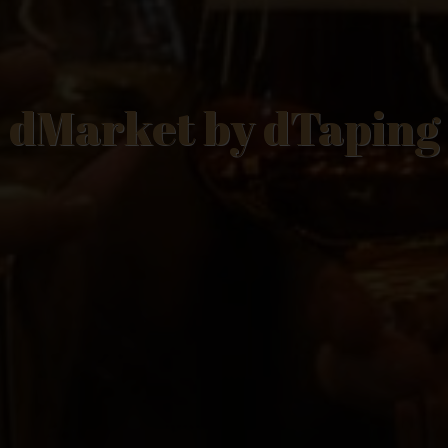
dMarket by dTaping