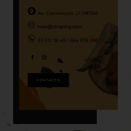
Av. Constitució, 21, 08740
hola@dtaping.com
93 510 18 49
/
664 576 395
CONTACTO