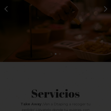
Servicios
Take Away
¡Ven a Dtaping a recoger tu
pedido! Llévatelo donde tu quieras, con