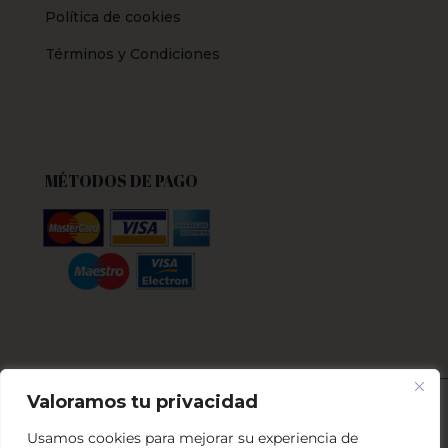
Política de cookies
Términos y Condiciones
MÉTODOS DE PAGO
Valoramos tu privacidad
Programa Kit Digital cofinanciado por los
Usamos cookies para mejorar su experiencia de
fondos Next Generation (EU) mecanismo de