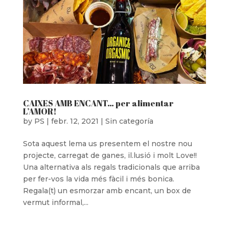
CAIXES AMB ENCANT… per alimentar
L’AMOR!
by
PS
|
febr. 12, 2021
|
Sin categoría
Sota aquest lema us presentem el nostre nou
projecte, carregat de ganes, il.lusió i molt Love!!
Una alternativa als regals tradicionals que arriba
per fer-vos la vida més fàcil i més bonica.
Regala(t) un esmorzar amb encant, un box de
vermut informal,...