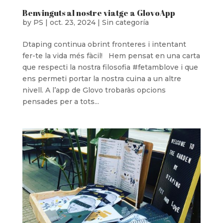
Benvinguts al nostre viatge a GlovoApp
by
PS
|
oct. 23, 2024
|
Sin categoría
Dtaping continua obrint fronteres i intentant
fer-te la vida més fàcil! Hem pensat en una carta
que respecti la nostra filosofia #fetamblove i que
ens permeti portar la nostra cuina a un altre
nivell. A l’app de Glovo trobaràs opcions
pensades per a tots...
Clos
this
mod
¡Bienvenid@s a dtaping!
Ya puedes reservar tu mesa en dtaping y
descubrir todo lo que hemos preparado para ti.
Prepárate para una experiencia única en nuestro
local… Donde nuestro equipo de profesionales
te espera con la mejor a las sonrisas, para que