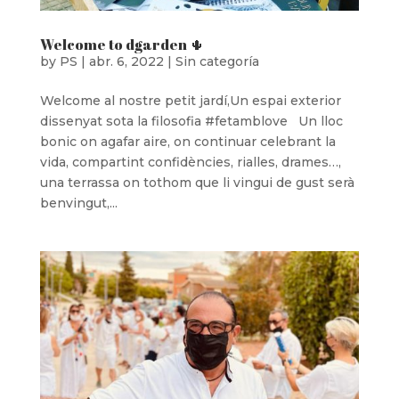
disfrutes como nunca de una propuesta gastro
desenfadada, con platos y opciones para todos
Welcome to dgarden 🌵
los gustos y sobre todo muy buen ambiente.
by
PS
|
abr. 6, 2022
|
Sin categoría
RESERVA AHORA
Welcome al nostre petit jardí,Un espai exterior
dissenyat sota la filosofia #fetamblove Un lloc
bonic on agafar aire, on continuar celebrant la
vida, compartint confidències, rialles, drames…,
una terrassa on tothom que li vingui de gust serà
benvingut,...