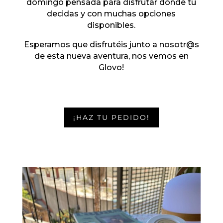
domingo pensada para disfrutar donde tu
decidas y con muchas opciones
disponibles.
Esperamos que disfrutéis junto a nosotr@s
de esta nueva aventura, nos vemos en
Glovo!
¡HAZ TU PEDIDO!
Clos
this
mod
¡Bienvenid@s a dtaping!
Ya puedes reservar tu mesa en dtaping y
descubrir todo lo que hemos preparado para ti.