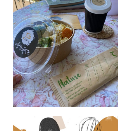
Prepárate para una experiencia única en nuestro
local… Donde nuestro equipo de profesionales
te espera con la mejor a las sonrisas, para que
disfrutes como nunca de una propuesta gastro
desenfadada, con platos y opciones para todos
los gustos y sobre todo muy buen ambiente.
RESERVA AHORA