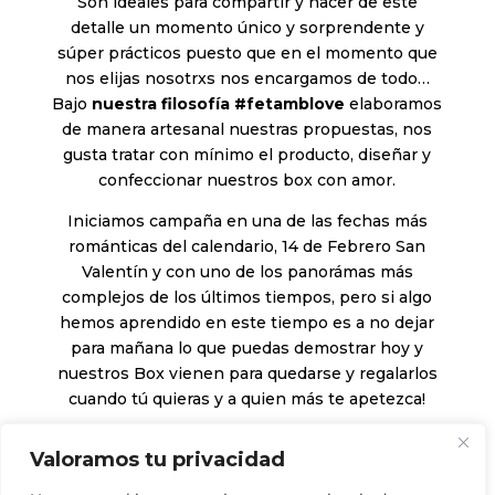
Son ideales para compartir y hacer de este
detalle un momento único y sorprendente y
súper prácticos puesto que en el momento que
nos elijas nosotrxs nos encargamos de todo…
Bajo
nuestra filosofía #fetamblove
elaboramos
de manera artesanal nuestras propuestas, nos
gusta tratar con mínimo el producto, diseñar y
confeccionar nuestros box con amor.
Iniciamos campaña en una de las fechas más
románticas del calendario, 14 de Febrero San
Valentín y con uno de los panorámas más
complejos de los últimos tiempos, pero si algo
hemos aprendido en este tiempo es a no dejar
para mañana lo que puedas demostrar hoy y
nuestros Box vienen para quedarse y regalarlos
cuando tú quieras y a quien más te apetezca!
Gracias por seguir en nuestro camino,
Valoramos tu privacidad
cogiéndonos de la mano y ayudándonos a ser
mejores!