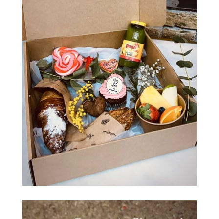
Ya puedes reservar tu mesa en dtaping y
descubrir todo lo que hemos preparado para ti.
Prepárate para una experiencia única en nuestro
local… Donde nuestro equipo de profesionales
te espera con la mejor a las sonrisas, para que
disfrutes como nunca de una propuesta gastro
desenfadada, con platos y opciones para todos
los gustos y sobre todo muy buen ambiente.
RESERVA AHORA