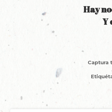
Hay no
Y 
Captura 
Etiquét