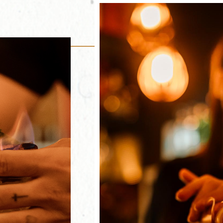
¡BIENVENID@S A 
Ya puedes reservar tu m