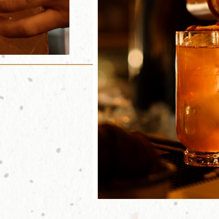
descubrir todo lo que 
para ti.
Prepárate para una exper
nuestro local… Donde nu
profesionales te espera c
sonrisas, para que disfr
de una propuesta gastr
con platos y opciones pa
gustos y sobre todo mu
ambiente.
RESERVA AHORA