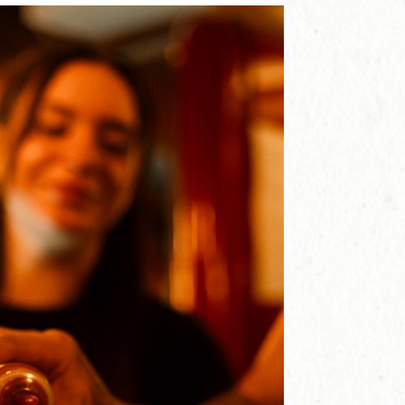
Close
this
module
DTAPING!
esa en dtaping y