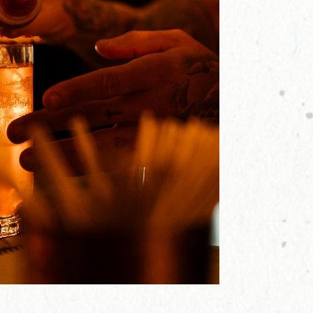
hemos preparado
iencia única en
estro equipo de
on la mejor a las
utes como nunca
o desenfadada,
ra todos los
y buen