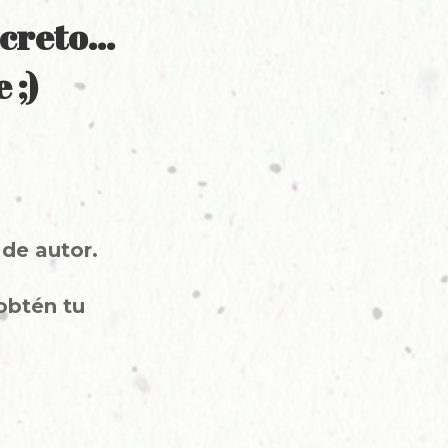
ecreto…
 ;)
de autor.
obtén tu